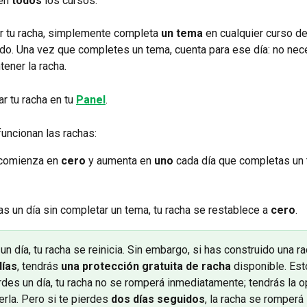
en 
todos
 los cursos.
 tu racha, simplemente completa 
un tema
 en cualquier curso d
odo. Una vez que completes un tema, cuenta para ese día: no nec
ener la racha.
r tu racha en tu 
Panel
.
uncionan las rachas:
 comienza en 
cero
 y aumenta en 
uno
 cada día que completas un
tas un día sin completar un tema, tu racha se restablece a
 cero
.
un día, tu racha se reinicia. Sin embargo, si has construido una r
ías
, tendrás 
una protección gratuita de racha
 disponible. Est
erdes un día, tu racha no se romperá inmediatamente; tendrás la o
rla. Pero si te pierdes 
dos días seguidos
, la racha se romperá 