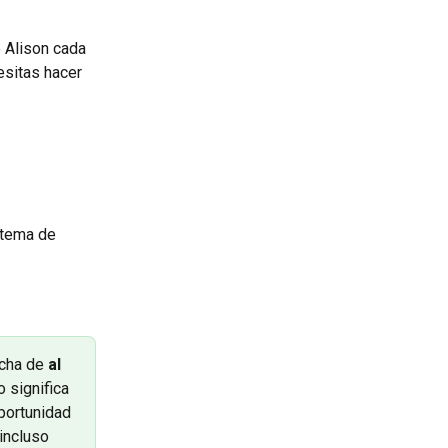
e Alison cada 
esitas hacer 
 tema de 
acha de 
al 
o significa 
portunidad 
incluso 