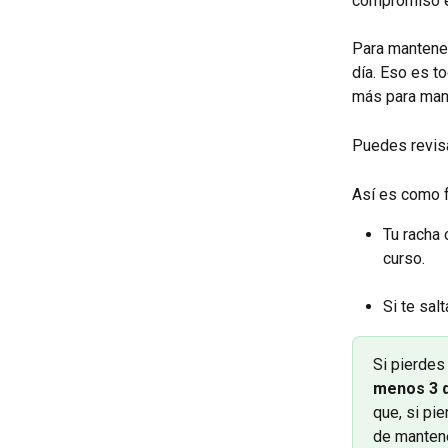
compromiso 
Para mantener
día. Eso es t
más para mant
Puedes revisa
Así es como f
Tu racha
curso.
Si te sal
Si pierdes 
menos 3 d
que, si pi
de mantene