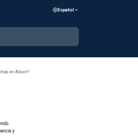
Español
chas en Alison?
endo 
ancia y 