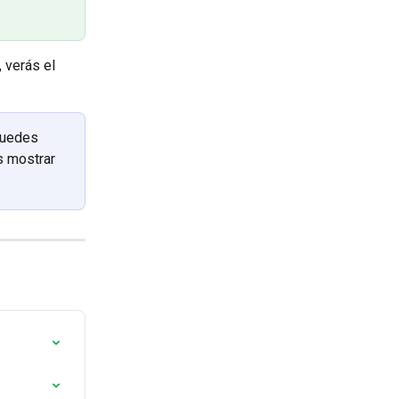
 verás el 
Puedes 
s mostrar 