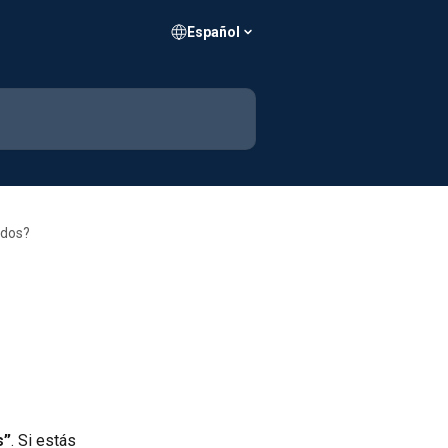
Español
ados?
s”
. Si estás 