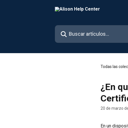
Ir al contenido principal
Buscar artículos...
Todas las cole
¿En qu
Certif
20 de marzo d
En un disposit